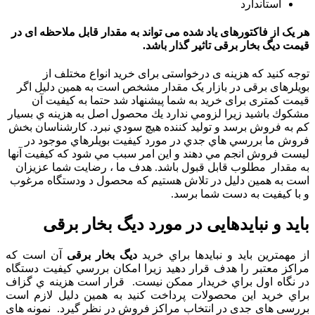
استاندارد
هر یک از فاکتورهای یاد شده می تواند به مقدار قابل ملاحظه ای در
قیمت دیگ بخار برقی تاثیر گذار باشد.
توجه کنید که هزینه ی درخواستی برای خرید انواع مختلف از
بویلرهای برقی در بازار یک مقدار مشخص است به همین دلیل اگر
قیمت کمتری برای خرید به شما پیشنهاد شد حتما به كيفيت آن
مشكوك باشيد زيرا لزومي ندارد يك محصول اصل به هزينه ي بسيار
كم به فروش برسد و توليد كننده هيچ سودي نبرد. كارشناسان بخش
فروش ما بررسي هاي جدي در مورد كيفيت بويلرهاي موجود در
ليست فروش انجم مي دهند و اين امر سبب مي شود كه كيفيت آنها
به مقدار مطلوب قابل قبول باشد. هدف ما ، رضايت شما عزیزان
است به همين دليل در تلاش هستيم كه محصول د ودستگاه مرغوب
و با كيفيت به دست شما برسد.
باید و نبایدهایی در مورد دیگ بخار برقی
از مهمترين بايد و نبايدها براي خريد
دیگ بخار برقی
آن است كه
مراكز معتبر را هدف قرار دهيد زيرا امكان بررسي كيفيت دستگاه
در نگاه اول براي خريدار ممكن نيست. قرار است هزينه ي گزاف
براي خريد اين محصولات پرداخت كنيد به همین دلیل لازم است
بررسی های جدی در انتخاب مراکز فروش در نظر گیرد. نمونه های