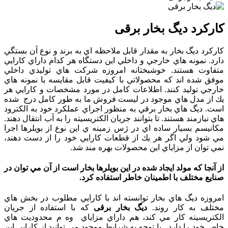
کارکرد دیگ بخار برقی
كاركرد ديگ بخار به مقدار قابل ملاحظه اي به برند و نوع آن بستگي
دارد. نمونه هاي خارجي و داخلي اين دستگاه هر كدام داراي كارايي
متفاوت هستند. خوشبختانه امروزه شركت هاي توليدي داخلي
موفق شده اند كه محصولاتي با كيفيت قابل مقايسه با نمونه هاي
خارجي توليد كنند. اطلاعات كامل در مورد مشخصات و كارايي هر
يك از مدل هاي موجود در ليست فروش ما به طور كامل درج شده
است. ديگ هاي بخار برقي به منظور اجراي عملكرد خود به الكترود
هاي نيازمند هستند. تا بتوانند جريان الكتريسيته را به آب انتقال دهند.
مكانيسم بسيار ساده اي در ژس زمينه ي اين نوع از بويلرها اجرا
مي شود ولي اگر هر يك از قطعات كارايي خود را از دست دهند،
نمي توان از مزاياي اين محصولات بهره مند شد.
از آنجا كه مولد ايجاد شده در اين بويلرها بخار است از آن مي توان در
صنايع مختلف با اطمينان خاطر استفاده كرد.
امروزه ديگ هاي بخار توانسته اند با كارايي مطلوب در بخش هاي
مختلف به كار روند.
دیگ بخار برقی
كه با استفاده از جريان
الكتريسيته كار مي كند، هم داراي مزاياي وه م محدوديت هاي
خاص خود را دارد. با توجه به شرايط موجود مي توانيد از كارايي اين