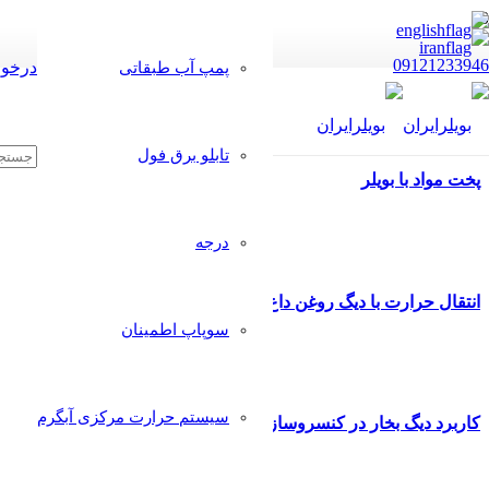
09121233946
درخوا
پمپ آب طبقاتی
تابلو برق فول
پخت مواد با بویلر
درجه
انتقال حرارت با دیگ روغن داغ
سوپاپ اطمینان
سیستم حرارت مرکزی آبگرم
کاربرد دیگ بخار در کنسروسازی گوشت ، مرغ و لوبیا