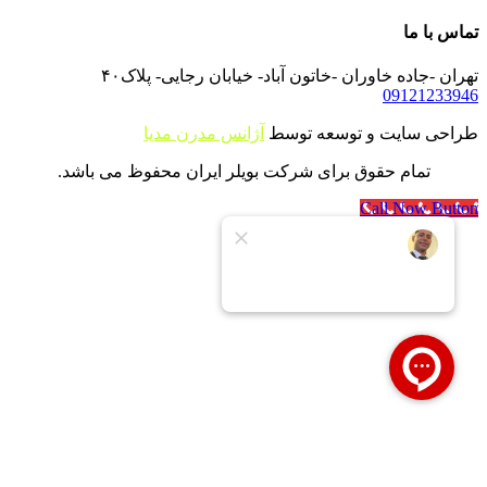
تماس با ما
تهران -جاده خاوران -خاتون آباد- خیابان رجایی- پلاک۴۰
09121233946
طراحی سایت و توسعه توسط
آژانس مدرن مدیا
تمام حقوق برای شرکت بویلر ایران محفوظ می باشد.
Call Now Button