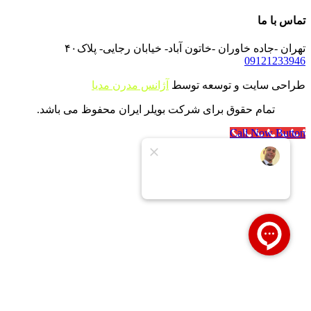
تماس با ما
تهران -جاده خاوران -خاتون آباد- خیابان رجایی- پلاک۴۰
09121233946
طراحی سایت و توسعه توسط
آژانس مدرن مدیا
تمام حقوق برای شرکت بویلر ایران محفوظ می باشد.
Call Now Button