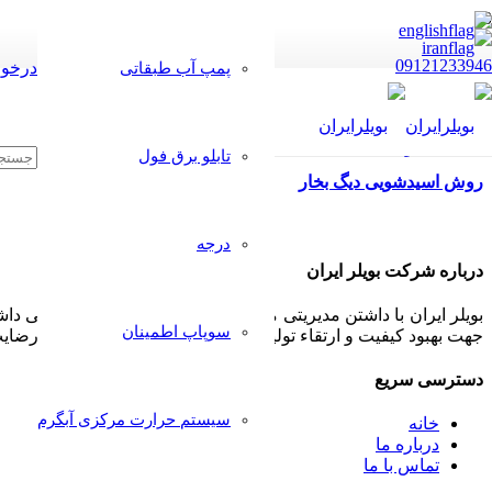
09121233946
درخوا
پمپ آب طبقاتی
تابلو برق فول
روش اسیدشویی دیگ بخار
درجه
درباره شرکت بویلر ایران
بویلر ایران با داشتن مدیریتی مجرب و مشتری مدار همواره سعی داشت
سوپاپ اطمینان
جهت بهبود کیفیت و ارتقاء تولیدات خود پذیرا بوده و بکار گیرد تا رض
دسترسی سریع
سیستم حرارت مرکزی آبگرم
خانه
درباره ما
تماس با ما