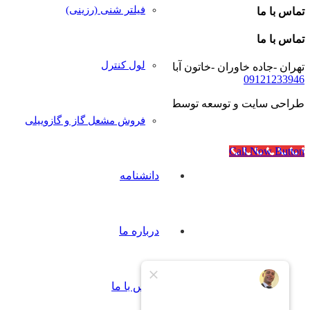
فیلتر شنی (رزینی)
تماس با ما
تماس با ما
لول کنترل
تهران -جاده خاوران -خاتون آباد- خیابان رجایی- پلاک۴۰
09121233946
طراحی سایت و توسعه توسط
آژانس مدرن مدیا
فروش مشعل گاز و گازوییلی
Call Now Button
دانشنامه
درباره ما
تماس با ما