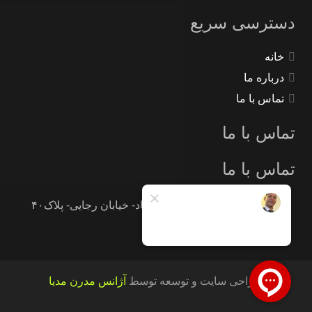
دسترسی سریع
خانه
درباره ما
تماس با ما
تماس با ما
تماس با ما
تهران -جاده خاوران -خاتون آباد- خیابان رجایی- پلاک۴۰
09121233946
طراحی سایت و توسعه توسط
آژانس مدرن مدیا