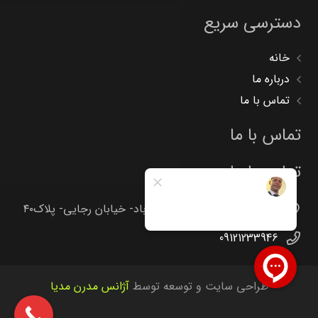
دسترسی سریع
خانه
درباره ما
تماس با ما
تماس با ما
تماس با ما
تهران -جاده خاوران -خاتون آباد- خیابان رجایی- پلاک۴۰
09121233946
طراحی سایت و توسعه توسط
آژانس مدرن مدیا