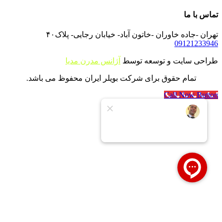
تماس با ما
تهران -جاده خاوران -خاتون آباد- خیابان رجایی- پلاک۴۰
09121233946
طراحی سایت و توسعه توسط
آژانس مدرن مدیا
تمام حقوق برای شرکت بویلر ایران محفوظ می باشد.
Call Now Button