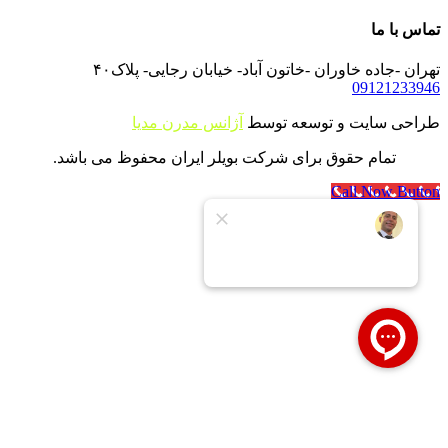
تماس با ما
تهران -جاده خاوران -خاتون آباد- خیابان رجایی- پلاک۴۰
09121233946
طراحی سایت و توسعه توسط
آژانس مدرن مدیا
تمام حقوق برای شرکت بویلر ایران محفوظ می باشد.
Call Now Button