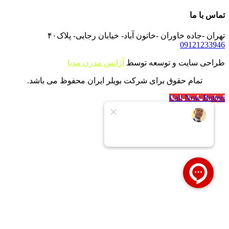
تماس با ما
تهران -جاده خاوران -خاتون آباد- خیابان رجایی- پلاک۴۰
09121233946
طراحی سایت و توسعه توسط
آژانس مدرن مدیا
تمام حقوق برای شرکت بویلر ایران محفوظ می باشد.
Call Now Button