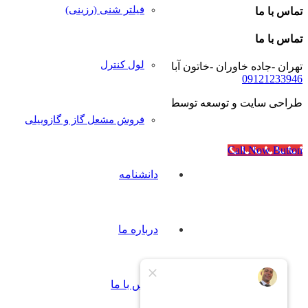
فیلتر شنی (رزینی)
تماس با ما
تماس با ما
لول کنترل
تهران -جاده خاوران -خاتون آباد- خیابان رجایی- پلاک۴۰
09121233946
طراحی سایت و توسعه توسط
آژانس مدرن مدیا
فروش مشعل گاز و گازوییلی
Call Now Button
دانشنامه
درباره ما
تماس با ما