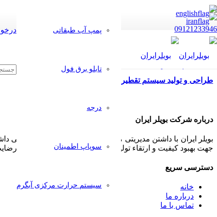
09121233946
درخوا
پمپ آب طبقاتی
تابلو برق فول
طراحی و تولید سیستم تقطیر با بخار مخصوص عرقیات و اسانس‌ها چ
درجه
درباره شرکت بویلر ایران
بویلر ایران با داشتن مدیریتی مجرب و مشتری مدار همواره سعی داشت
سوپاپ اطمینان
جهت بهبود کیفیت و ارتقاء تولیدات خود پذیرا بوده و بکار گیرد تا رض
دسترسی سریع
سیستم حرارت مرکزی آبگرم
خانه
درباره ما
تماس با ما