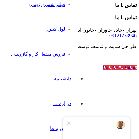
فیلتر شنی (رزینی)
تماس با ما
تماس با ما
لول کنترل
تهران -جاده خاوران -خاتون آباد- خیابان رجایی- پلاک۴۰
09121233946
طراحی سایت و توسعه توسط
آژانس مدرن مدیا
فروش مشعل گاز و گازوییلی
Call Now Button
دانشنامه
درباره ما
تماس با ما