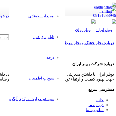
09121233946
درخوا
پمپ آب طبقاتی
تابلو برق فول
درباره بخار خشک و بخار مرطوب
درجه
درباره شرکت بویلر ایران
بویلر ایران با داشتن مدیریتی مجرب و مشتری مدار همواره سعی داشت
سوپاپ اطمینان
جهت بهبود کیفیت و ارتقاء تولیدات خود پذیرا بوده و بکار گیرد تا رض
دسترسی سریع
سیستم حرارت مرکزی آبگرم
خانه
درباره ما
تماس با ما