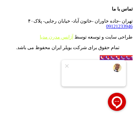
تماس با ما
تهران -جاده خاوران -خاتون آباد- خیابان رجایی- پلاک۴۰
09121233946
طراحی سایت و توسعه توسط
آژانس مدرن مدیا
تمام حقوق برای شرکت بویلر ایران محفوظ می باشد.
Call Now Button