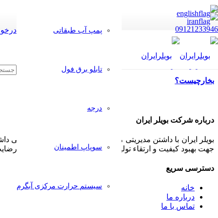
09121233946
درخوا
پمپ آب طبقاتی
تابلو برق فول
بخارچیست؟
درجه
درباره شرکت بویلر ایران
بویلر ایران با داشتن مدیریتی مجرب و مشتری مدار همواره سعی داشت
سوپاپ اطمینان
جهت بهبود کیفیت و ارتقاء تولیدات خود پذیرا بوده و بکار گیرد تا رض
دسترسی سریع
سیستم حرارت مرکزی آبگرم
خانه
درباره ما
تماس با ما