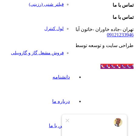
فیلتر شنی (رزینی)
تماس با ما
تماس با ما
لول کنترل
تهران -جاده خاوران -خاتون آباد- خیابان رجایی- پلاک۴۰
09121233946
طراحی سایت و توسعه توسط
آژانس مدرن مدیا
فروش مشعل گاز و گازوییلی
Call Now Button
دانشنامه
درباره ما
تماس با ما