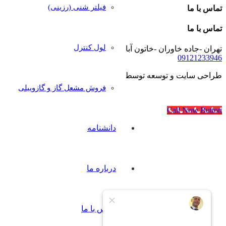
فیلتر شنی (رزینی)
تماس با ما
تماس با ما
لول کنترل
تهران -جاده خاوران -خاتون آباد- خیابان رجایی- پلاک۴۰
09121233946
طراحی سایت و توسعه توسط
آژانس مدرن مدیا
فروش مشعل گاز و گازوییلی
Call Now Button
دانشنامه
درباره ما
تماس با ما