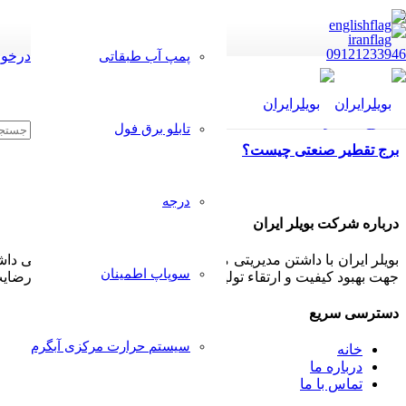
09121233946
درخوا
پمپ آب طبقاتی
تابلو برق فول
برج تقطیر صنعتی چیست؟
درجه
درباره شرکت بویلر ایران
بویلر ایران با داشتن مدیریتی مجرب و مشتری مدار همواره سعی داشت
سوپاپ اطمینان
جهت بهبود کیفیت و ارتقاء تولیدات خود پذیرا بوده و بکار گیرد تا رض
دسترسی سریع
سیستم حرارت مرکزی آبگرم
خانه
درباره ما
تماس با ما