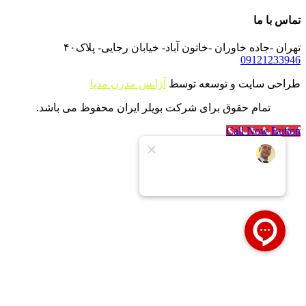
تماس با ما
تهران -جاده خاوران -خاتون آباد- خیابان رجایی- پلاک۴۰
09121233946
طراحی سایت و توسعه توسط
آژانس مدرن مدیا
تمام حقوق برای شرکت بویلر ایران محفوظ می باشد.
Call Now Button