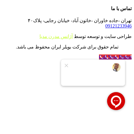
تماس با ما
تهران -جاده خاوران -خاتون آباد- خیابان رجایی- پلاک۴۰
09121233946
طراحی سایت و توسعه توسط
آژانس مدرن مدیا
تمام حقوق برای شرکت بویلر ایران محفوظ می باشد.
Call Now Button