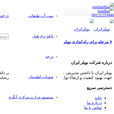
09121233946
درخوا
پمپ آب طبقاتی
تابلو برق فول
۷ مرحله برای راه اندازی بویلر پرتابل پشتیبان
درجه
درباره شرکت بویلر ایران
بویلر ایران با داشتن مدیریتی مجرب و مشتری مدار همواره سعی داشت
سوپاپ اطمینان
جهت بهبود کیفیت و ارتقاء تولیدات خود پذیرا بوده و بکار گیرد تا رض
دسترسی سریع
سیستم حرارت مرکزی آبگرم
خانه
درباره ما
تماس با ما