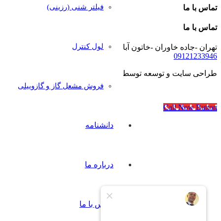
فیلتر شنی (رزینی)
تماس با ما
تماس با ما
لول کنترل
تهران -جاده خاوران -خاتون آباد- خیابان رجایی- پلاک۴۰
09121233946
طراحی سایت و توسعه توسط
آژانس مدرن مدیا
فروش مشعل گاز و گازوییلی
Call Now Button
دانشنامه
درباره ما
تماس با ما