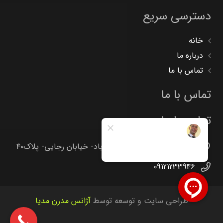
دسترسی سریع
خانه
درباره ما
تماس با ما
تماس با ما
تماس با ما
تهران -جاده خاوران -خاتون آباد- خیابان رجایی- پلاک۴۰
09121233946
طراحی سایت و توسعه توسط
آژانس مدرن مدیا