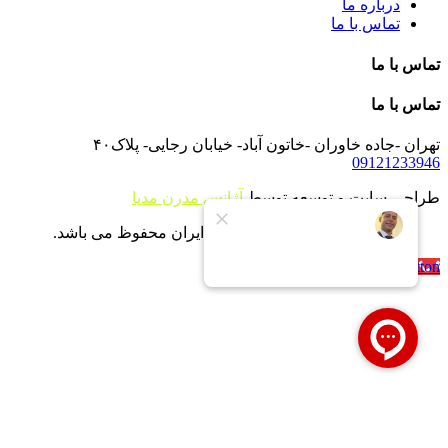
درباره ما
تماس با ما
تماس با ما
تماس با ما
تهران -جاده خاوران -خاتون آباد- خیابان رجایی- پلاک۴۰
09121233946
طراحی سایت و توسعه توسط
آژانس مدرن مدیا
تمام حقوق برای شرکت بویلر ایران محفوظ می باشد.
Call Now Button