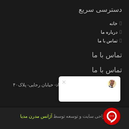
دسترسی سریع
خانه
درباره ما
تماس با ما
تماس با ما
تماس با ما
تهران -جاده خاوران -خاتون آباد- خیابان رجایی- پلاک۴۰
09121233946
طراحی سایت و توسعه توسط
آژانس مدرن مدیا