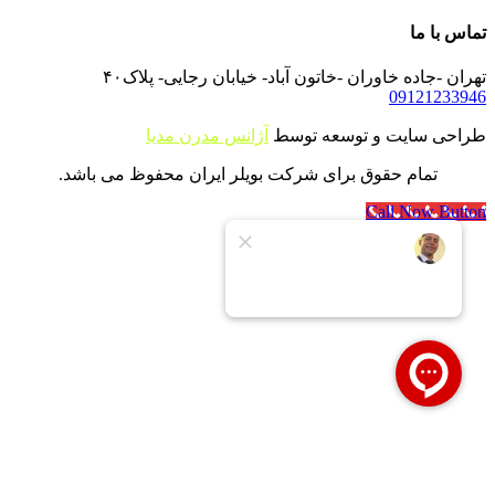
تماس با ما
تهران -جاده خاوران -خاتون آباد- خیابان رجایی- پلاک۴۰
09121233946
طراحی سایت و توسعه توسط
آژانس مدرن مدیا
تمام حقوق برای شرکت بویلر ایران محفوظ می باشد.
Call Now Button