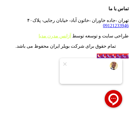
تماس با ما
تهران -جاده خاوران -خاتون آباد- خیابان رجایی- پلاک۴۰
09121233946
طراحی سایت و توسعه توسط
آژانس مدرن مدیا
تمام حقوق برای شرکت بویلر ایران محفوظ می باشد.
Call Now Button