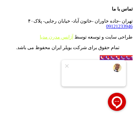
تماس با ما
تهران -جاده خاوران -خاتون آباد- خیابان رجایی- پلاک۴۰
09121233946
طراحی سایت و توسعه توسط
آژانس مدرن مدیا
تمام حقوق برای شرکت بویلر ایران محفوظ می باشد.
Call Now Button