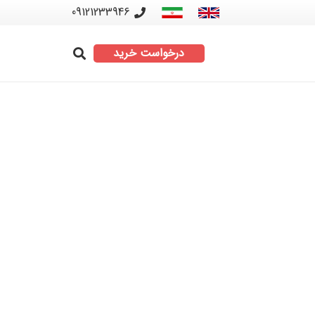
09121233946
درخواست خرید