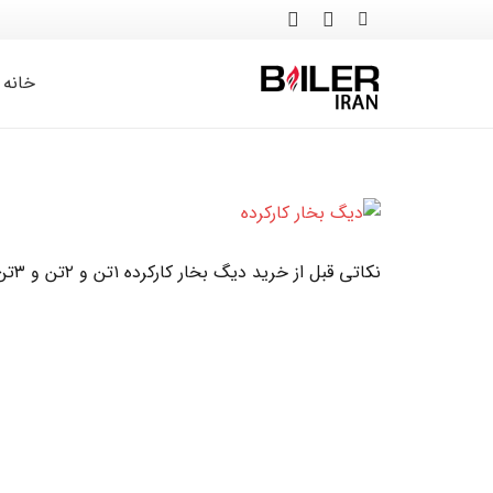
خانه
نکاتی قبل از خرید دیگ بخار کارکرده ۱تن و ۲تن و ۳تن و ۵تن و۷تن