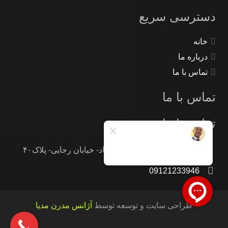
دسترسی سریع
خانه
درباره ما
تماس با ما
تماس با ما
تماس با ما
تهران -جاده خاوران -خاتون آباد- خیابان رجایی- پلاک۴۰
09121233946
طراحی سایت و توسعه توسط
آژانس مدرن مدیا