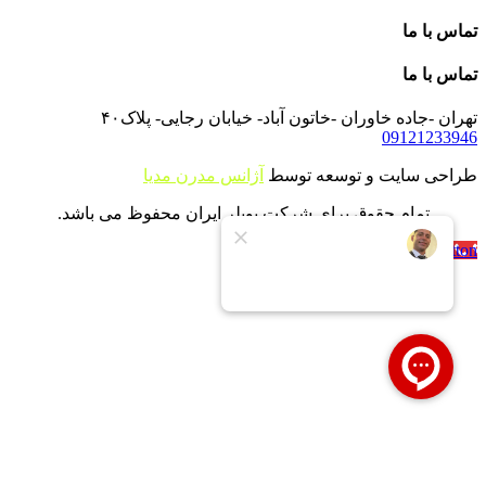
تماس با ما
تماس با ما
تهران -جاده خاوران -خاتون آباد- خیابان رجایی- پلاک۴۰
09121233946
طراحی سایت و توسعه توسط
آژانس مدرن مدیا
تمام حقوق برای شرکت بویلر ایران محفوظ می باشد.
Call Now Button