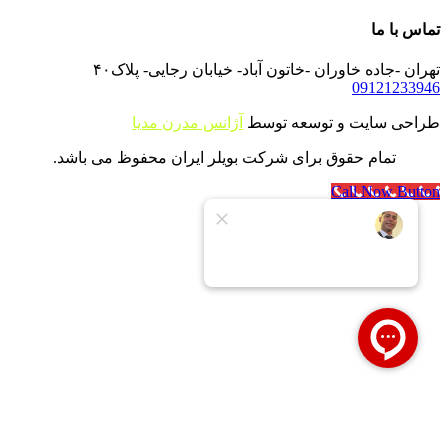
تماس با ما
تهران -جاده خاوران -خاتون آباد- خیابان رجایی- پلاک۴۰
09121233946
طراحی سایت و توسعه توسط
آژانس مدرن مدیا
تمام حقوق برای شرکت بویلر ایران محفوظ می باشد.
Call Now Button