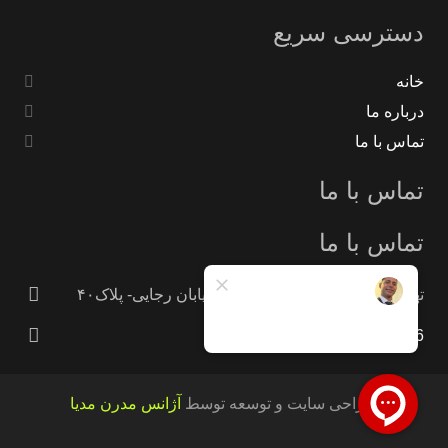
دسترسی سریع
خانه
درباره ما
تماس با ما
تماس با ما
تماس با ما
تهران -جاده خاوران -خاتون آباد- خیابان رجایی- پلاک۴۰
09121233946
طراحی سایت و توسعه توسط
آژانس مدرن مدیا