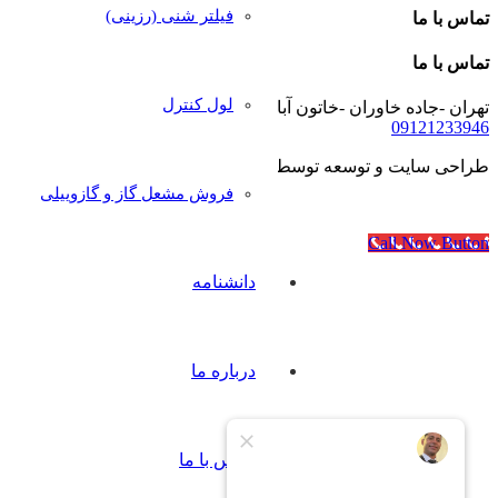
فیلتر شنی (رزینی)
تماس با ما
تماس با ما
لول کنترل
تهران -جاده خاوران -خاتون آباد- خیابان رجایی- پلاک۴۰
09121233946
طراحی سایت و توسعه توسط
آژانس مدرن مدیا
فروش مشعل گاز و گازوییلی
Call Now Button
دانشنامه
درباره ما
تماس با ما