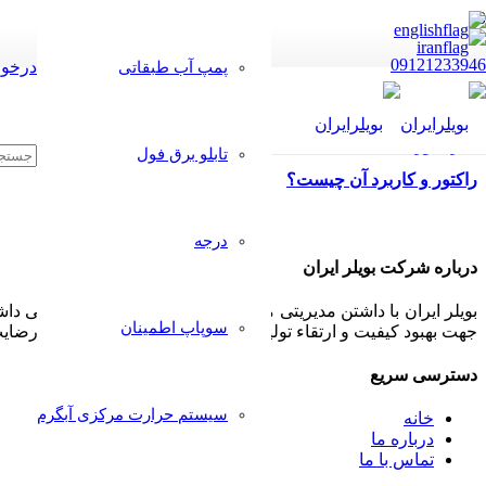
09121233946
درخوا
پمپ آب طبقاتی
تابلو برق فول
راکتور و کاربرد آن چیست؟
درجه
درباره شرکت بویلر ایران
بویلر ایران با داشتن مدیریتی مجرب و مشتری مدار همواره سعی داشت
سوپاپ اطمینان
جهت بهبود کیفیت و ارتقاء تولیدات خود پذیرا بوده و بکار گیرد تا رض
دسترسی سریع
سیستم حرارت مرکزی آبگرم
خانه
درباره ما
تماس با ما