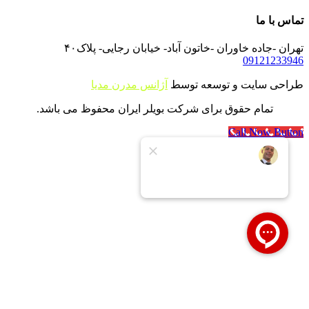
تماس با ما
تهران -جاده خاوران -خاتون آباد- خیابان رجایی- پلاک۴۰
09121233946
طراحی سایت و توسعه توسط
آژانس مدرن مدیا
تمام حقوق برای شرکت بویلر ایران محفوظ می باشد.
Call Now Button