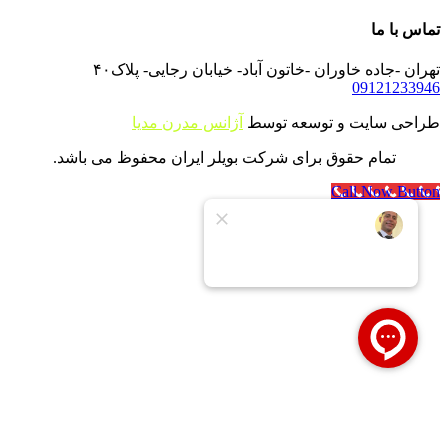
تماس با ما
تهران -جاده خاوران -خاتون آباد- خیابان رجایی- پلاک۴۰
09121233946
طراحی سایت و توسعه توسط
آژانس مدرن مدیا
تمام حقوق برای شرکت بویلر ایران محفوظ می باشد.
Call Now Button