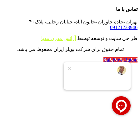
تماس با ما
تهران -جاده خاوران -خاتون آباد- خیابان رجایی- پلاک۴۰
09121233946
طراحی سایت و توسعه توسط
آژانس مدرن مدیا
تمام حقوق برای شرکت بویلر ایران محفوظ می باشد.
Call Now Button