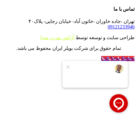
تماس با ما
تهران -جاده خاوران -خاتون آباد- خیابان رجایی- پلاک۴۰
09121233946
طراحی سایت و توسعه توسط
آژانس مدرن مدیا
تمام حقوق برای شرکت بویلر ایران محفوظ می باشد.
Call Now Button