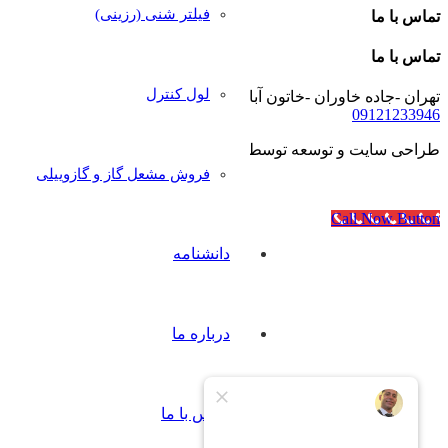
فیلتر شنی (رزینی)
تماس با ما
تماس با ما
لول کنترل
تهران -جاده خاوران -خاتون آباد- خیابان رجایی- پلاک۴۰
09121233946
طراحی سایت و توسعه توسط
آژانس مدرن مدیا
فروش مشعل گاز و گازوییلی
Call Now Button
دانشنامه
درباره ما
تماس با ما