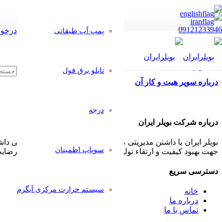
09121233946
درخوا
پمپ آب طبقاتی
تابلو برق فول
درباره سوپر هیت و کار آن
درجه
درباره شرکت بویلر ایران
بویلر ایران با داشتن مدیریتی مجرب و مشتری مدار همواره سعی داشت
سوپاپ اطمینان
جهت بهبود کیفیت و ارتقاء تولیدات خود پذیرا بوده و بکار گیرد تا رض
دسترسی سریع
سیستم حرارت مرکزی آبگرم
خانه
درباره ما
تماس با ما