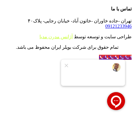
تماس با ما
تهران -جاده خاوران -خاتون آباد- خیابان رجایی- پلاک۴۰
09121233946
طراحی سایت و توسعه توسط
آژانس مدرن مدیا
تمام حقوق برای شرکت بویلر ایران محفوظ می باشد.
Call Now Button