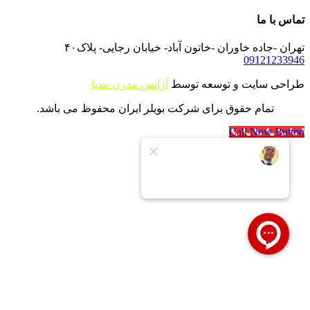
تماس با ما
تهران -جاده خاوران -خاتون آباد- خیابان رجایی- پلاک۴۰
09121233946
طراحی سایت و توسعه توسط
آژانس مدرن مدیا
تمام حقوق برای شرکت بویلر ایران محفوظ می باشد.
Call Now Button