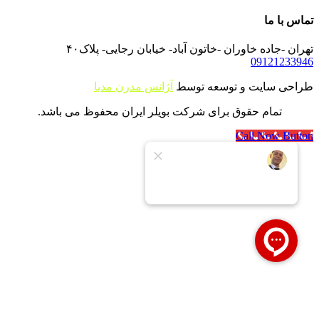
تماس با ما
تهران -جاده خاوران -خاتون آباد- خیابان رجایی- پلاک۴۰
09121233946
طراحی سایت و توسعه توسط
آژانس مدرن مدیا
تمام حقوق برای شرکت بویلر ایران محفوظ می باشد.
Call Now Button