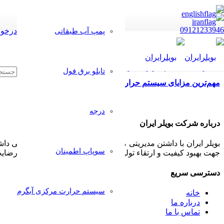
09121233946
درخوا
پمپ آب طبقاتی
تابلو برق فول
مهم‌ترین مزایای سیستم حرارت مرکزی
درجه
درباره شرکت بویلر ایران
بویلر ایران با داشتن مدیریتی مجرب و مشتری مدار همواره سعی داشت
سوپاپ اطمینان
جهت بهبود کیفیت و ارتقاء تولیدات خود پذیرا بوده و بکار گیرد تا رض
دسترسی سریع
سیستم حرارت مرکزی آبگرم
خانه
درباره ما
تماس با ما