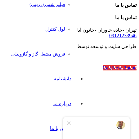
فیلتر شنی (رزینی)
تماس با ما
تماس با ما
لول کنترل
تهران -جاده خاوران -خاتون آباد- خیابان رجایی- پلاک۴۰
09121233946
طراحی سایت و توسعه توسط
آژانس مدرن مدیا
فروش مشعل گاز و گازوییلی
Call Now Button
دانشنامه
درباره ما
تماس با ما