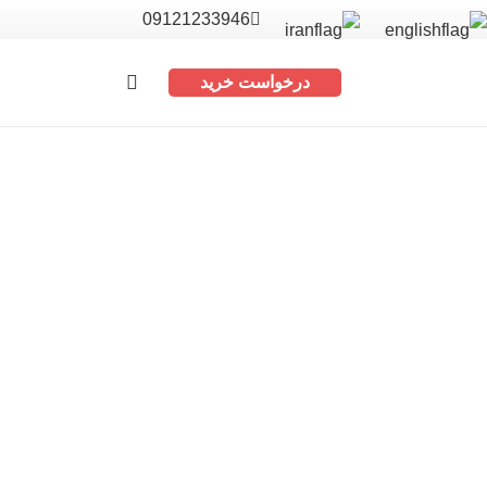
09121233946
درخواست خرید