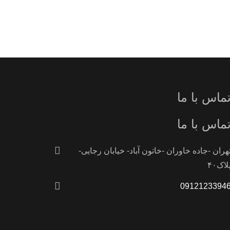
ماس با ما
ماس با ما
هران -جاده خاوران -خاتون آباد- خیابان رجایی-
لاک۴۰
0912123394