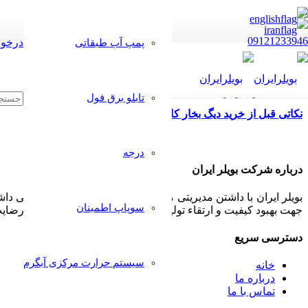
09121233946
درخوا
پمپ آب طبقاتی
تابلو برق فول
نکاتی قبل از خرید دیگ بخار کارکرده ۱تن و ۲تن و ۳تن و ۵تن و۷تن
درجه
درباره شرکت بویلر ایران
بویلر ایران با داشتن مدیریتی مجرب و مشتری مدار همواره سعی داشت
سوپاپ اطمینان
جهت بهبود کیفیت و ارتقاء تولیدات خود پذیرا بوده و بکار گیرد تا رض
دسترسی سریع
سیستم حرارت مرکزی آبگرم
خانه
درباره ما
تماس با ما