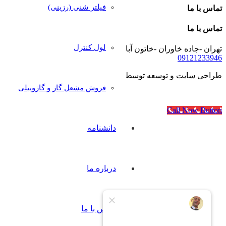
فیلتر شنی (رزینی)
تماس با ما
تماس با ما
لول کنترل
تهران -جاده خاوران -خاتون آباد- خیابان رجایی- پلاک۴۰
09121233946
طراحی سایت و توسعه توسط
آژانس مدرن مدیا
فروش مشعل گاز و گازوییلی
Call Now Button
دانشنامه
درباره ما
تماس با ما