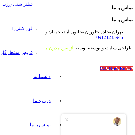
فیلتر شنی (رزینی
تماس با ما
تماس با ما
لول کنترل
تهران -جاده خاوران -خاتون آباد- خیابان رجایی- پلاک۴۰
09121233946
طراحی سایت و توسعه توسط
آژانس مدرن مدیا
فروش مشعل گاز و
Call Now Button
دانشنامه
درباره ما
تماس با ما