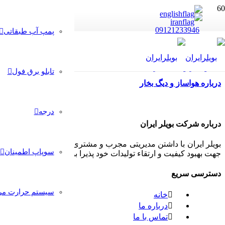
09121233946
پمپ آب طبقاتی
تابلو برق فول
درباره هواساز و دیگ بخار
درجه
درباره شرکت بویلر ایران
بویلر ایران با داشتن مدیریتی مجرب و مشتری مدار همواره سعی داشت
سوپاپ اطمینان
جهت بهبود کیفیت و ارتقاء تولیدات خود پذیرا بوده و بکار گیرد تا رض
دسترسی سریع
سیستم حرارت مرک
خانه
درباره ما
تماس با ما