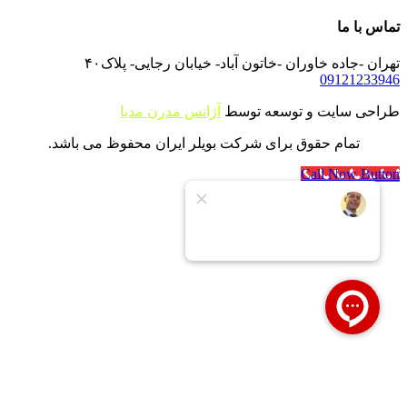
تماس با ما
تهران -جاده خاوران -خاتون آباد- خیابان رجایی- پلاک۴۰
09121233946
طراحی سایت و توسعه توسط
آژانس مدرن مدیا
تمام حقوق برای شرکت بویلر ایران محفوظ می باشد.
Call Now Button