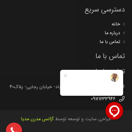
دسترسی سریع
خانه
درباره ما
تماس با ما
تماس با ما
تماس با ما
تهران -جاده خاوران -خاتون آباد- خیابان رجایی- پلاک۴۰
09121233946
طراحی سایت و توسعه توسط
آژانس مدرن مدیا