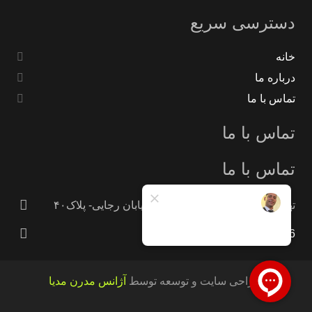
دسترسی سریع
خانه
درباره ما
تماس با ما
تماس با ما
تماس با ما
تهران -جاده خاوران -خاتون آباد- خیابان رجایی- پلاک۴۰
09121233946
طراحی سایت و توسعه توسط
آژانس مدرن مدیا