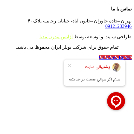
تماس با ما
تهران -جاده خاوران -خاتون آباد- خیابان رجایی- پلاک۴۰
09121233946
طراحی سایت و توسعه توسط
آژانس مدرن مدیا
تمام حقوق برای شرکت بویلر ایران محفوظ می باشد.
Call Now Button