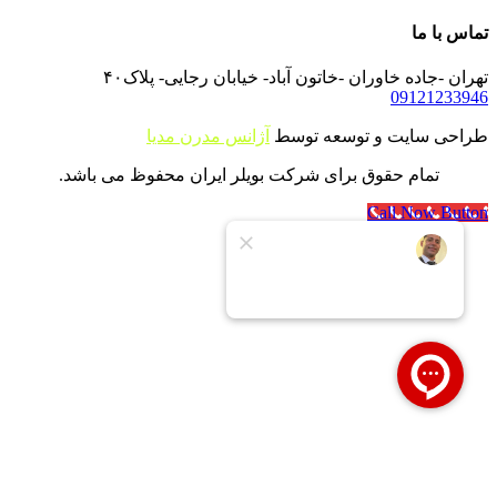
تماس با ما
تهران -جاده خاوران -خاتون آباد- خیابان رجایی- پلاک۴۰
09121233946
طراحی سایت و توسعه توسط
آژانس مدرن مدیا
تمام حقوق برای شرکت بویلر ایران محفوظ می باشد.
Call Now Button