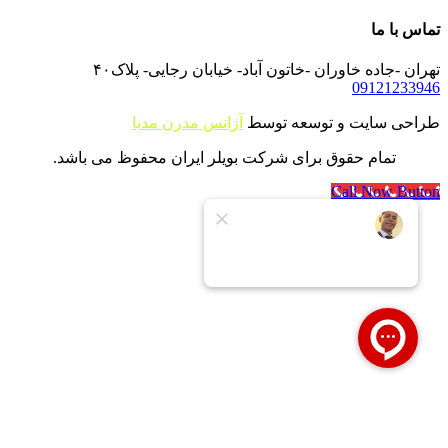
تماس با ما
تهران -جاده خاوران -خاتون آباد- خیابان رجایی- پلاک۴۰
09121233946
طراحی سایت و توسعه توسط
آژانس مدرن مدیا
تمام حقوق برای شرکت بویلر ایران محفوظ می باشد.
Call Now Button