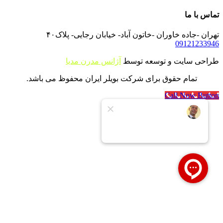
تماس با ما
تهران -جاده خاوران -خاتون آباد- خیابان رجایی- پلاک۴۰
09121233946
طراحی سایت و توسعه توسط
آژانس مدرن مدیا
تمام حقوق برای شرکت بویلر ایران محفوظ می باشد.
Call Now Button