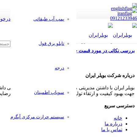
09121233946
درخوا
پمپ آب طبقاتی
تابلو برق فول
بررسی نکاتی در مورد قیمت خرید دستگاه کارواش بخار
درجه
درباره شرکت بویلر ایران
بویلر ایران با داشتن مدیریتی مجرب و مشتری مدار همواره سعی داشت
سوپاپ اطمینان
جهت بهبود کیفیت و ارتقاء تولیدات خود پذیرا بوده و بکار گیرد تا رض
دسترسی سریع
سیستم حرارت مرکزی آبگرم
خانه
درباره ما
تماس با ما