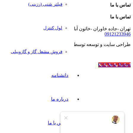
فیلتر شنی (رزینی)
تماس با ما
تماس با ما
لول کنترل
تهران -جاده خاوران -خاتون آباد- خیابان رجایی- پلاک۴۰
09121233946
طراحی سایت و توسعه توسط
آژانس مدرن مدیا
فروش مشعل گاز و گازوییلی
Call Now Button
دانشنامه
درباره ما
تماس با ما